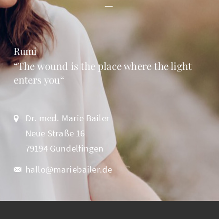
Rumi
“The wound is the place where the light
enters you“
Dr. med. Marie Bailer
Neue Straße 16
79194 Gundelfingen
hallo@mariebailer.de