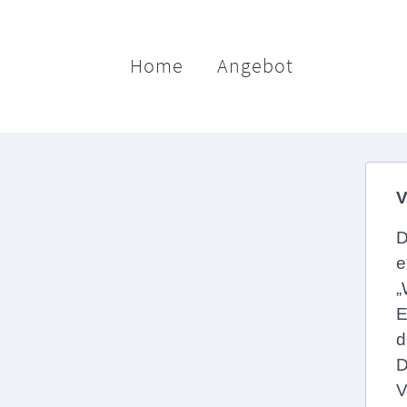
Home
Angebot
V
D
e
„
E
d
D
V