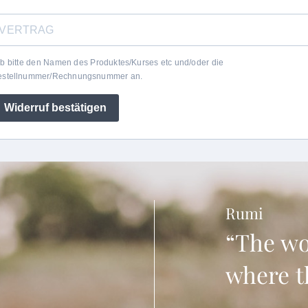
b bitte den Namen des Produktes/Kurses etc und/oder die
estellnummer/Rechnungsnummer an.
Widerruf bestätigen
Rumi
“The wo
where t