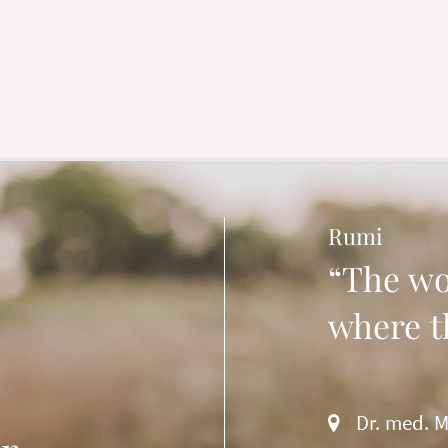
Rumi
“The wo
where t
Dr. med. M