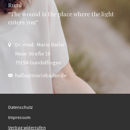
Rumi
“The wound is the place where the light
enters you“
Dr. med. Marie Bailer
Neue Straße 16
79194 Gundelfingen
hallo@mariebailer.de
Datenschutz
Impressum
Vertrag widerrufen