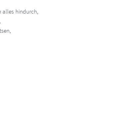
 alles hindurch,
,
tsen,