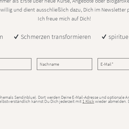
mmer als Erste über neue Kurse, Angebote oder Blogartike
iwillig und dient ausschließlich dazu, Dich im Newsletter
Ich freue mich auf Dich!
en
Schmerzen transformieren
spiritu
ehemals Sendinblue). Dort werden Deine E-Mail-Adresse und optionale A
Selbstverständlich kannst Du Dich jederzeit mit
1 Klick
wieder abmelden. D