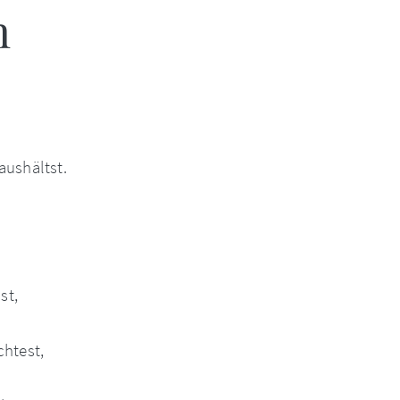
n
aushältst.
st,
chtest,