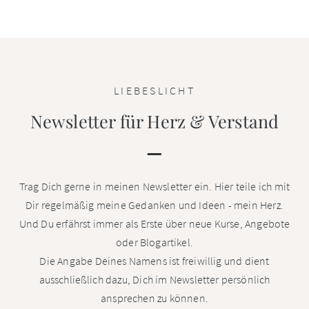
LIEBESLICHT
Newsletter für Herz & Verstand
Trag Dich gerne in meinen Newsletter ein. Hier teile ich mit
Dir regelmäßig meine Gedanken und Ideen - mein Herz.
Und Du erfährst immer als Erste über neue Kurse, Angebote
oder Blogartikel.
Die Angabe Deines Namens ist freiwillig und dient
ausschließlich dazu, Dich im Newsletter persönlich
ansprechen zu können.