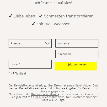
Ich freue mich auf Dich!
Liebe leben
Schmerzen transformieren
spirituell wachsen
jetzt anmelden
* = Pflichtfeld
Der Newsletterversand erfolgt über Brevo (ehemals Sendinblue). Dort
werden Deine E-Mail-Adresse und optionale Angaben für Versand und
Analyse gespeichert.
Mehr dazu in der
Datenschutzerklärung
. Selbstverständlich kannst Du
Dich jederzeit mit
1 Klick
wieder abmelden. Der Newsletter erscheint
etwa alle 14 Tage.