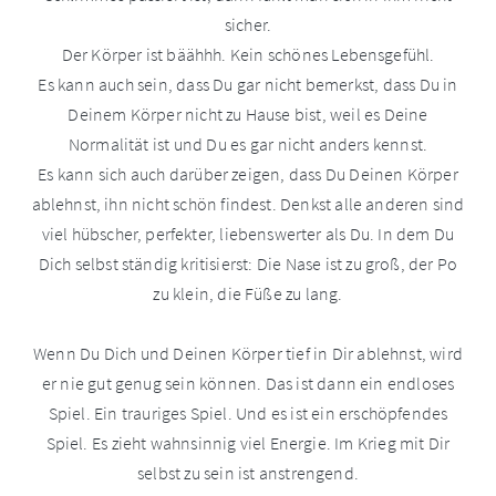
sicher.
Der Körper ist bäähhh. Kein schönes Lebensgefühl.
Es kann auch sein, dass Du gar nicht bemerkst, dass Du in
Deinem Körper nicht zu Hause bist, weil es Deine
Normalität ist und Du es gar nicht anders kennst.
Es kann sich auch darüber zeigen, dass Du Deinen Körper
ablehnst, ihn nicht schön findest. Denkst alle anderen sind
viel hübscher, perfekter, liebenswerter als Du. In dem Du
Dich selbst ständig kritisierst: Die Nase ist zu groß, der Po
zu klein, die Füße zu lang.
Wenn Du Dich und Deinen Körper tief in Dir ablehnst, wird
er nie gut genug sein können. Das ist dann ein endloses
Spiel. Ein trauriges Spiel. Und es ist ein erschöpfendes
Spiel. Es zieht wahnsinnig viel Energie. Im Krieg mit Dir
selbst zu sein ist anstrengend.